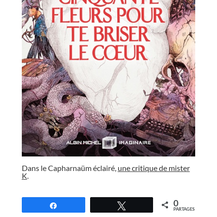
//
Dans le Capharnaüm éclairé,
une critique de mister
K
.
//
0
Partagez
Tweetez
PARTAGES