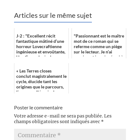
Articles sur le même sujet
J-2 : "Excellent récit
"Passionnant est le maître
fantastique mâtiné d’une
mot de ce roman qui se
horreur Lovecraftienne
referme comme un piège
ingénieuse et envoûtante,
sur le lecteur. Je n’ai
Une Cosmologie de
quasiment jamais réussi à
monstres comprend
m’arrêter à la fin des
qu’une grande his...
chap...
« Les Terres closes
conclut magistralement le
cycle, élucide tant les
origines que le parcours,
livre une allégorie des
plus lucides, et offre au
lect...
Poster le commentaire
Votre adresse e-mail ne sera pas publiée.
Les
champs obligatoires sont indiqués avec
*