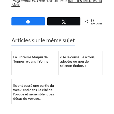
Programme Eternité
d’Anton Hur
dans les lectures du
Maki
.
//
0
Partagez
Tweetez
PARTAGES
Articles sur le même sujet
La Librairie Maipiu de
« Je le conseille à tous,
Tonnerre dans l'Yonne
adeptes ou non de
science-fiction. »
Ils ont passé une partie du
week-end dans La cité de
l'orque et ne semblent pas
déçus du voyage...