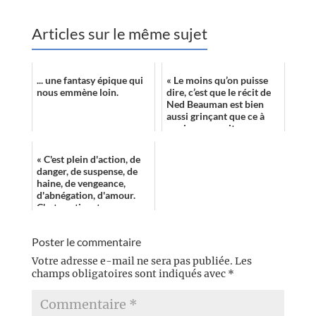
Articles sur le même sujet
... une fantasy épique qui
« Le moins qu’on puisse
nous emmène loin.
dire, c’est que le récit de
Ned Beauman est bien
aussi grinçant que ce à
quoi on pouvait
s’attendre. »
« C'est plein d'action, de
danger, de suspense, de
haine, de vengeance,
d'abnégation, d'amour.
C'est captivant. »
Poster le commentaire
Votre adresse e-mail ne sera pas publiée.
Les
champs obligatoires sont indiqués avec
*