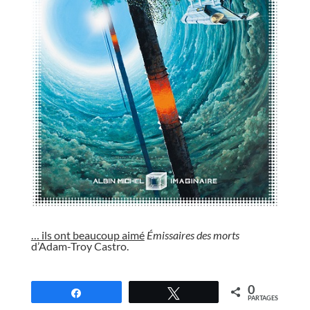
//
… ils ont beaucoup aimé
Émissaires des morts
d’Adam-Troy Castro.
//
0
Partagez
Tweetez
PARTAGES