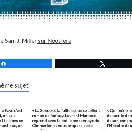
e Sam J. Miller
sur Noosfere
Partagez
Tweetez
 même sujet
le Faye c’est
« La Sonde et la Taille est un excellent
« Qui mène le
, on sait
roman de fantasy. Laurent Mantese
de tuer le der
 ! Ici dans ce
reprend avec talent le personnage du
de son ennemi
ntastique, on
Cimmérien et nous propose cette
l’Histoire dont
derniè...
que ...