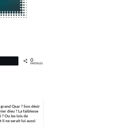
0
PARTAGES
 grand Qsar ? Son désir
nier dieu ? La faiblesse
 ? Ou les lois de
 il ne serait lui aussi