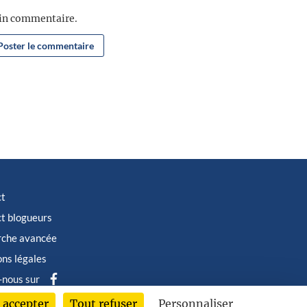
ain commentaire.
ct
t blogueurs
rche avancée
ns légales
-nous sur
 accepter
Tout refuser
Personnaliser