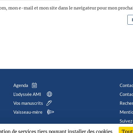
om, mon e-mail et mon site dans le navigateur pour mon proch
Agenda
Conta
L’odyssée AMI
Contac
Vos manuscrits
Reche
Vaisseau-mère
Mentio
Suivez
Tout
sation de services tiers pouvant installer des cookies