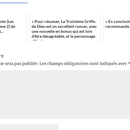
nte (Les
« Pour résumer, La Troisième Griffe
« En conclusio
me 2) de
de Dieu est un excellent roman, avec
recommande à
..
une nouvelle en bonus qui est loin
d’être désagréable, et le personnage
d’And...
re
ne sera pas publiée.
Les champs obligatoires sont indiqués avec