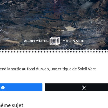
end la sortie au fond du web,
une critique de Soleil Vert
.
Partagez
Tweetez
 même sujet