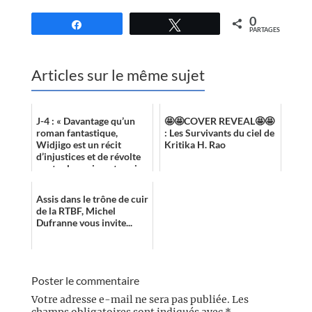
0
Partagez
Tweetez
PARTAGES
Articles sur le même sujet
J-4 : « Davantage qu’un
🤩🤩COVER REVEAL🤩🤩
roman fantastique,
: Les Survivants du ciel de
Widjigo est un récit
Kritika H. Rao
d’injustices et de révolte
contre les puissants qui
broient les faibles et s’en
tirent...
Assis dans le trône de cuir
de la RTBF, Michel
Dufranne vous invite...
Poster le commentaire
Votre adresse e-mail ne sera pas publiée.
Les