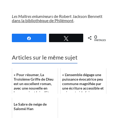
//
Les Maîtres enlumineurs
de Robert Jackson Bennett
dans la bibliothèque de Philémont
.
//
0
Partagez
Tweetez
PARTAGES
Articles sur le même sujet
« Pour résumer, La
« L’ensemble dégage une
Troisième Griffe de Dieu
puissance évocatrice peu
est un excellent roman,
commune magnifiée par
avec une nouvelle en
une écriture accessible et
bonus qui est loin d’être
exigeante à la fois. »
désagréable, et le
personnage d’And...
Le Sabre de neige de
Salomé Han