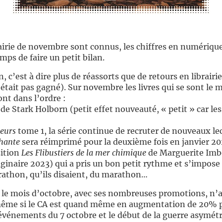
rairie de novembre sont connus, les chiffres en numériqu
emps de faire un petit bilan.
 c’est à dire plus de réassorts que de retours en librairie
’était pas gagné). Sur novembre les livres qui se sont le
ont dans l’ordre :
de Stark Holborn (petit effet nouveauté, « petit » car les
eurs
tome 1, la série continue de recruter de nouveaux le
hante
sera réimprimé pour la deuxième fois en janvier 20
sition
Les Flibustiers de la mer chimique
de Marguerite Imbe
ginaire 2023) qui a pris un bon petit rythme et s’impos
rathon, qu’ils disaient, du marathon…
 le mois d’octobre, avec ses nombreuses promotions, n’a 
ême si le CA est quand même en augmentation de 20% p
événements du 7 octobre et le début de la guerre asymétri