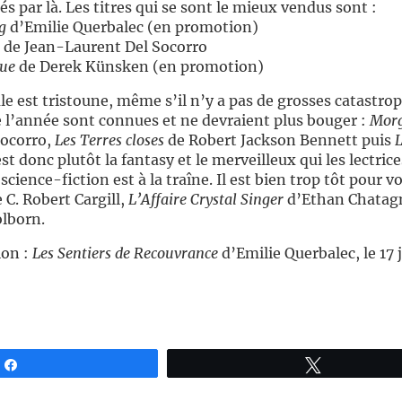
s par là. Les titres qui se sont le mieux vendus sont :
g
d’Emilie Querbalec (en promotion)
de Jean-Laurent Del Socorro
que
de Derek Künsken (en promotion)
e est tristoune, même s’il n’y a pas de grosses catastrop
e l’année sont connues et ne devraient plus bouger :
Morg
Socorro,
Les Terres closes
de Robert Jackson Bennett puis
L
t donc plutôt la fantasy et le merveilleux qui les lectrice
 science-fiction est à la traîne. Il est bien trop tôt pour
 C. Robert Cargill,
L’Affaire Crystal Singer
d’Ethan Chatagn
lborn.
ion :
Les Sentiers de Recouvrance
d’Emilie Querbalec, le 17 
Partagez
Tweetez