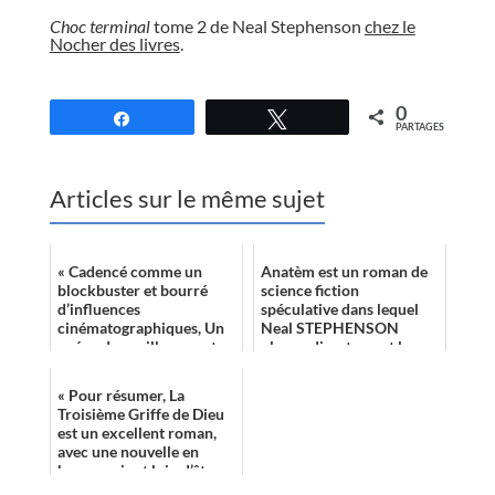
Choc terminal
tome 2 de Neal Stephenson
chez le
Nocher des livres
.
//
0
Partagez
Tweetez
PARTAGES
Articles sur le même sujet
« Cadencé comme un
Anatèm est un roman de
blockbuster et bourré
science fiction
d’influences
spéculative dans lequel
cinématographiques, Un
Neal STEPHENSON
océan de rouille apporte
plonge directement le
sa pierre à l’édifice du
lecteur dans un univers
roman post-
original, de ses codes à ...
« Pour résumer, La
apocalyptiqu...
Troisième Griffe de Dieu
est un excellent roman,
avec une nouvelle en
bonus qui est loin d’être
désagréable, et le