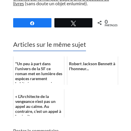
livres
(sans doute un objet enluminé).
//
0
Partagez
Tweetez
PARTAGES
Articles sur le même sujet
"Un peu à part dans
Robert Jackson Bennett à
l'univers de la SF ce
l'honneur...
roman met en lumière des
espèces rarement
habituées aux premiers
rôles."
« L’Architecte de la
vengeance n’est pas un
appel au calme. Au
contraire, c’est un appel à
la révolte. »
Poster le commentaire