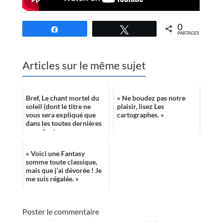
0
Partagez
Tweetez
PARTAGES
Articles sur le même sujet
Bref, Le chant mortel du
« Ne boudez pas notre
soleil (dont le titre ne
plaisir, lisez Les
vous sera expliqué que
cartographes. »
dans les toutes dernières
pages) est un roman
étonnant, percutant et
assez at...
« Voici une Fantasy
somme toute classique,
mais que j’ai dévorée ! Je
me suis régalée. »
Poster le commentaire