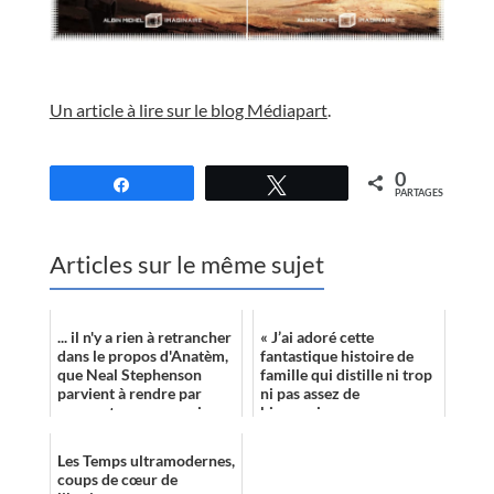
//
Un article à lire sur le blog Médiapart
.
//
0
Partagez
Tweetez
PARTAGES
Articles sur le même sujet
... il n'y a rien à retrancher
« J’ai adoré cette
dans le propos d'Anatèm,
fantastique histoire de
que Neal Stephenson
famille qui distille ni trop
parvient à rendre par
ni pas assez de
moments cocasse voire
bizarrerie. »
potache, épargnant ainsi à
so...
Les Temps ultramodernes,
coups de cœur de