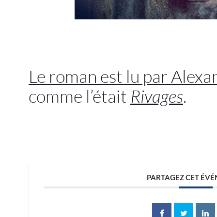
//
Le roman est lu par Alex
comme l’était
Rivages
.
//
PARTAGEZ CET ÉV