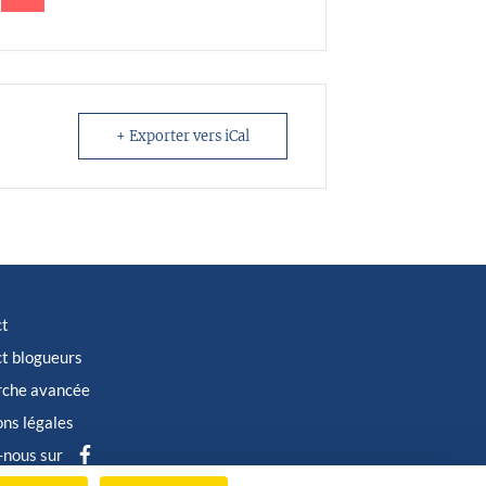
+ Exporter vers iCal
ct
t blogueurs
rche avancée
ns légales
-nous sur