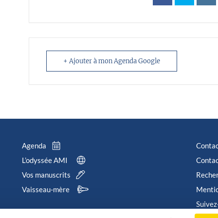
+ Ajouter à mon Agenda Google
Agenda
Conta
L’odyssée AMI
Contac
Vos manuscrits
Reche
Vaisseau-mère
Mentio
Suivez