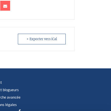
+ Exporter vers iCal
ct
t blogueurs
rche avancée
ns légales