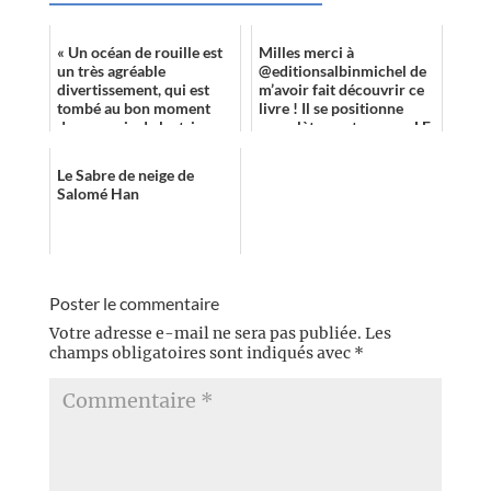
« Un océan de rouille est
Milles merci à
un très agréable
@editionsalbinmichel de
divertissement, qui est
m’avoir fait découvrir ce
tombé au bon moment
livre ! Il se positionne
dans ma vie de lectrice,
complètement comme LE
car j’avais besoin de me
roman de l’été, à
changer les i...
emporter partout ave...
Le Sabre de neige de
Salomé Han
Poster le commentaire
Votre adresse e-mail ne sera pas publiée.
Les
champs obligatoires sont indiqués avec
*