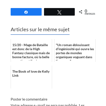
//
0
Partagez
Tweetez
PARTAGES
Articles sur le même sujet
15/20 - Mage de Bataille
"Un roman éblouissant
est donc de la High
d’ingéniosité qui ouvre les
Fantasy classique mais de
portes de mondes
bonne facture, où la belle
organiques voguant dans
narration et l’univers
l’espace…"
prenant peuvent en
intéresser...
The Book of love de Kelly
Link
Poster le commentaire
Votre adresse e-mail ne sera pas publiée.
Les