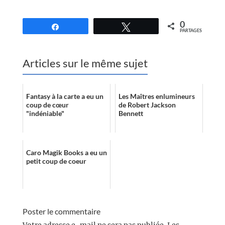
//
0
Partagez
Tweetez
PARTAGES
Articles sur le même sujet
Fantasy à la carte a eu un
Les Maîtres enlumineurs
coup de cœur
de Robert Jackson
"indéniable"
Bennett
Caro Magik Books a eu un
petit coup de coeur
Poster le commentaire
Votre adresse e-mail ne sera pas publiée.
Les