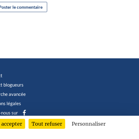
ct
t blogueurs
rche avancée
ns légales
-nous sur
 accepter
Tout refuser
Personnaliser
6 © Albin Michel Imaginaire - Tous droits réservés