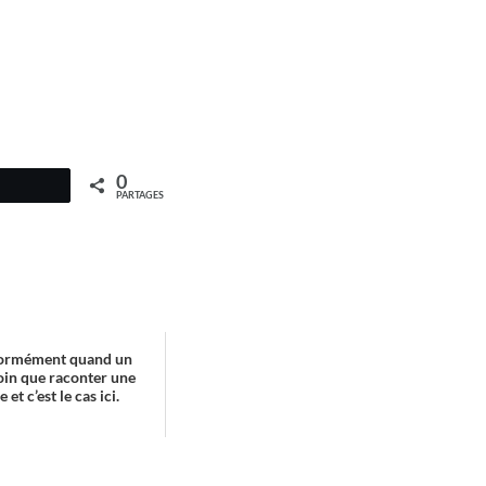
0
PARTAGES
normément quand un
loin que raconter une
 et c’est le cas ici.