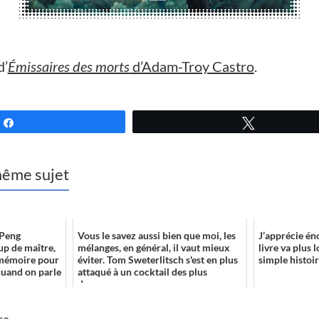
d’
Émissaires des morts
d’Adam-Troy Castro
.
Partagez
Tweetez
 même sujet
 Peng
Vous le savez aussi bien que moi, les
J’apprécie é
up de maître,
mélanges, en général, il vaut mieux
livre va plus 
 mémoire pour
éviter. Tom Sweterlitsch s'est en plus
simple histoire
uand on parle
attaqué à un cocktail des plus
danger...