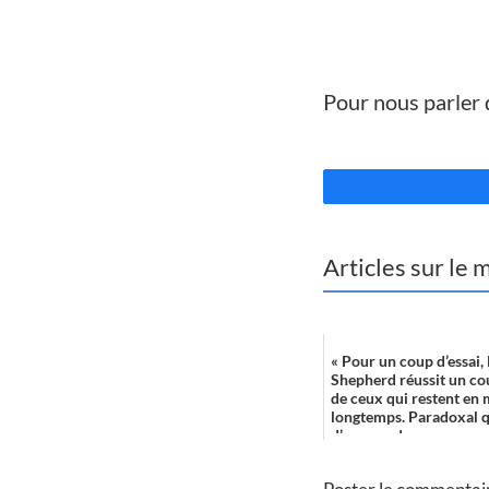
//
Pour nous parler 
//
Articles sur le
« Pour un coup d’essai,
Shepherd réussit un co
de ceux qui restent en
longtemps. Paradoxal q
d’un monde qu...