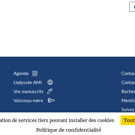
Agenda
Conta
L’odyssée AMI
Contac
Vos manuscrits
Reche
Vaisseau-mère
Mentio
Suivez
Tout
sation de services tiers pouvant installer des cookies
202
Politique de confidentialité