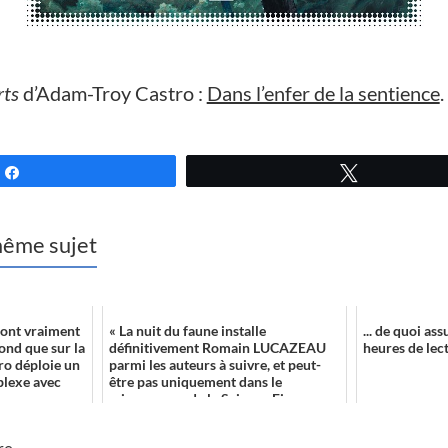
rts
d’Adam-Troy Castro :
Dans l’enfer de la sentience
.
Partagez
Tweetez
 même sujet
sont vraiment
« La nuit du faune installe
... de quoi a
fond que sur la
définitivement Romain LUCAZEAU
heures de lect
ro déploie un
parmi les auteurs à suivre, et peut-
plexe avec
être pas uniquement dans le
microcosme de la Science Fi...