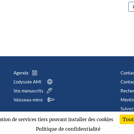
Agenda
Conta
L’odyssée AMI
Contac
Vos manuscrits
Reche
Vaisseau-mère
Mentio
Suivez
Tout
sation de services tiers pouvant installer des cookies
202
Politique de confidentialité