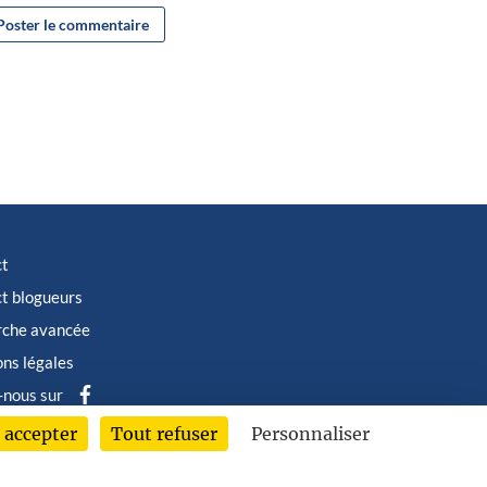
ct
t blogueurs
rche avancée
ns légales
-nous sur
 accepter
Tout refuser
Personnaliser
6 © Albin Michel Imaginaire - Tous droits réservés