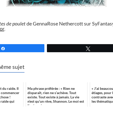
es de poulet
de GennaRose Nethercott sur SyFantasy
or
.
Partagez
Tweetez
 même sujet
 du raide. Il
Ma phrase préférée : « Rien ne
« J’ai beauco
de commencer
disparaît, rien ne s’achève. Tout
étiages, pour 
chose !
existe. Tout existe à jamais. La vie
contraste avec
 raide qui
n’est qu’un rêve, Shannon. Le moi est
les thématique
l’unique i...