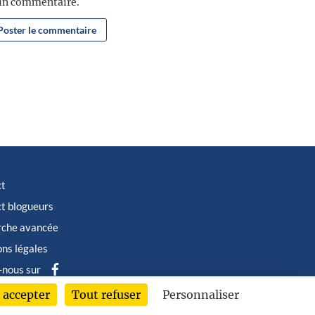
ain commentaire.
ct
t blogueurs
rche avancée
ns légales
-nous sur
 accepter
Tout refuser
Personnaliser
6 © Albin Michel Imaginaire - Tous droits réservés