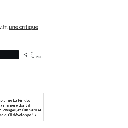
.fr,
une critique
0
PARTAGES
up aimé La Fin des
la manière dont il
 Rivages, et l’univers et
s qu’il développe ! »