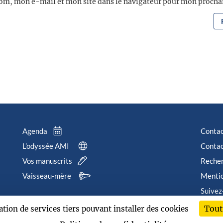
om, mon e-mail et mon site dans le navigateur pour mon proch
Agenda
Conta
L’odyssée AMI
Contac
Vos manuscrits
Reche
Vaisseau-mère
Mentio
Suivez
Tout
sation de services tiers pouvant installer des cookies
202