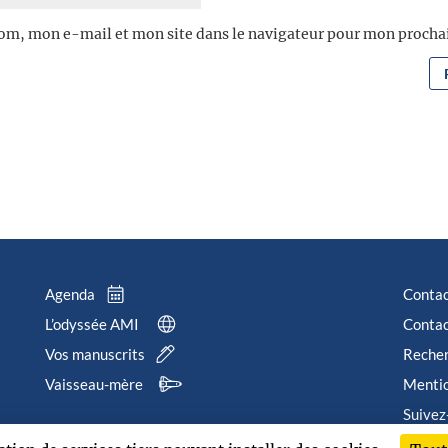
om, mon e-mail et mon site dans le navigateur pour mon proch
Agenda
Conta
L’odyssée AMI
Contac
Vos manuscrits
Reche
Vaisseau-mère
Mentio
Suivez