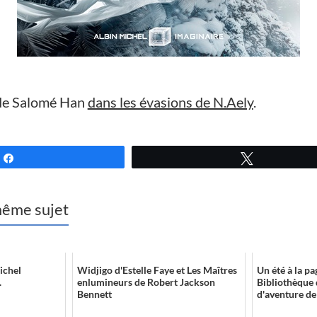
e Salomé Han
dans les évasions de N.Aely
.
Partagez
Tweetez
 même sujet
ichel
Widjigo d'Estelle Faye et Les Maîtres
Un été à la pag
.
enlumineurs de Robert Jackson
Bibliothèque 
Bennett
d'aventure de