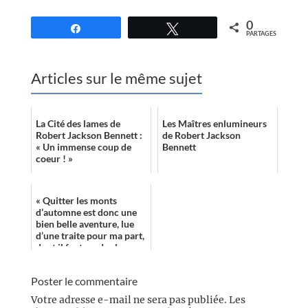
0
Partagez
Tweetez
PARTAGES
Articles sur le même sujet
La Cité des lames de
Les Maîtres enlumineurs
Robert Jackson Bennett :
de Robert Jackson
« Un immense coup de
Bennett
coeur ! »
« Quitter les monts
d’automne est donc une
bien belle aventure, lue
d’une traite pour ma part,
dont il faut garder la
légèreté du personnage et
la bel...
Poster le commentaire
Votre adresse e-mail ne sera pas publiée.
Les