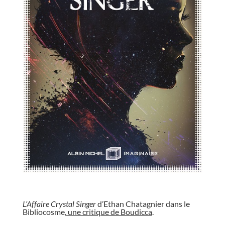
//
L’Affaire Crystal Singer
d’Ethan Chatagnier dans le
Bibliocosme,
une critique de Boudicca
.
//