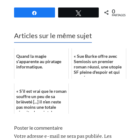
0
Partagez
Tweetez
PARTAGES
Articles sur le même sujet
Quand la magie
« Sue Burke offre avec
s'apparente au piratage
Semiosis un premier
informatique.
roman réussi, une utopie
SF pleine d'espoir et qui
ne ménage pas ses
personnages. Avec un
thème central de ...
« S’il est vrai que le roman
souffre un peu de sa
brièveté [...] il n’en reste
pas moins une totale
réussite du point de vue
de l’ambiance. »
Poster le commentaire
Votre adresse e-mail ne sera pas publiée.
Les