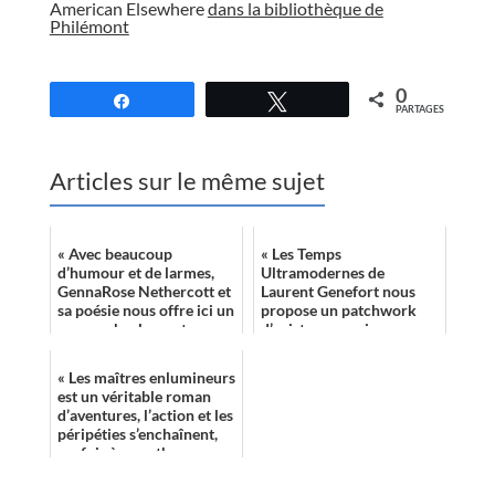
American Elsewhere
dans la bibliothèque de
Philémont
//
0
Partagez
Tweetez
PARTAGES
Articles sur le même sujet
« Avec beaucoup
« Les Temps
d’humour et de larmes,
Ultramodernes de
GennaRose Nethercott et
Laurent Genefort nous
sa poésie nous offre ici un
propose un patchwork
roman absolument
d’existences qui
superbe, qui se dévore
formeront un tableau
d’un coup et reste ...
charmant et vivant dans
« Les maîtres enlumineurs
un monde rétrofu...
est un véritable roman
d’aventures, l’action et les
péripéties s’enchaînent,
parfois à un rythme
effréné. »