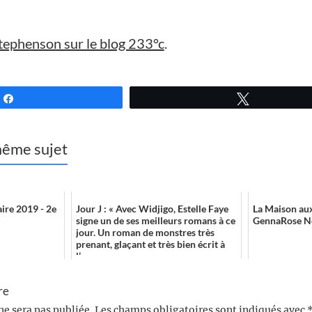
tephenson sur le blog 233°c
.
Partagez
Tweetez
 même sujet
ire 2019 - 2e
Jour J : « Avec Widjigo, Estelle Faye
La Maison aux
signe un de ses meilleurs romans à ce
GennaRose N
jour. Un roman de monstres très
prenant, glaçant et très bien écrit à
l’am...
re
ne sera pas publiée.
Les champs obligatoires sont indiqués avec