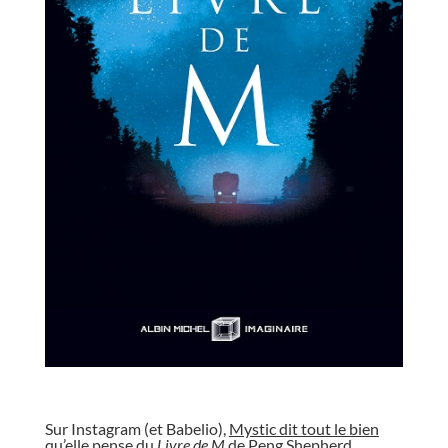
//
Sur Instagram (et Babelio),
Mystic dit tout le bien
qu’elle pense
du
Livre de M
de Peng Shepherd…