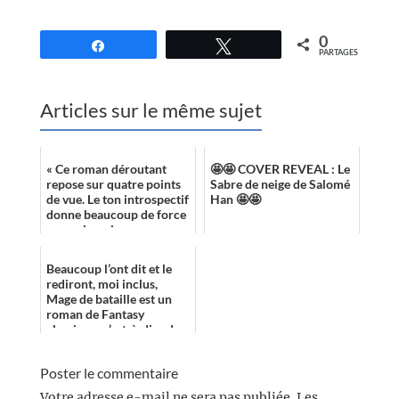
//
0
Partagez
Tweetez
PARTAGES
Articles sur le même sujet
« Ce roman déroutant
🤩🤩 COVER REVEAL : Le
repose sur quatre points
Sabre de neige de Salomé
de vue. Le ton introspectif
Han 🤩🤩
donne beaucoup de force
aux voix qui
s’entremêlent. Les 600
pages ont défilé...
Beaucoup l’ont dit et le
rediront, moi inclus,
Mage de bataille est un
roman de Fantasy
classique, c’est-à-dire de
High Fantasy, qui est le
sous-genre...
Poster le commentaire
Votre adresse e-mail ne sera pas publiée.
Les