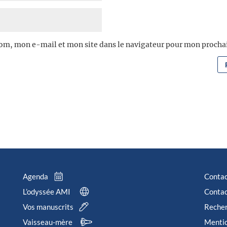
om, mon e-mail et mon site dans le navigateur pour mon proch
Agenda
Conta
L’odyssée AMI
Contac
Vos manuscrits
Reche
Vaisseau-mère
Mentio