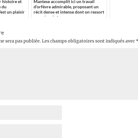
 histoire et
Mantese accomplit ici un travail
e du
d’orfèvre admirable, proposant un
est un plaisir
récit dense et intense dont on ressort
essoré mais t...
re
ne sera pas publiée.
Les champs obligatoires sont indiqués avec