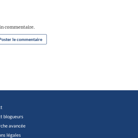
ain commentaire.
ct
t blogueurs
rche avancée
ns légales