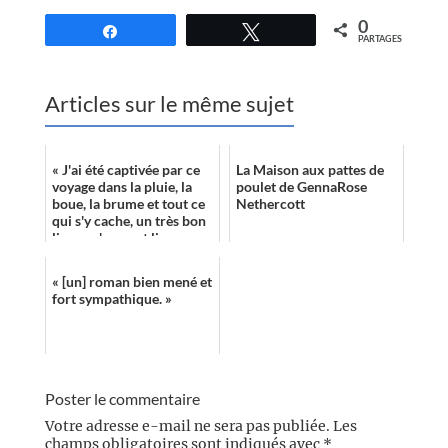
0
Partagez
Tweetez
PARTAGES
Articles sur le même sujet
« J'ai été captivée par ce
La Maison aux pattes de
voyage dans la pluie, la
poulet de GennaRose
boue, la brume et tout ce
Nethercott
qui s'y cache, un très bon
livre qu'on peut lire un
soir de grand vent, ...
« [un] roman bien mené et
fort sympathique. »
Poster le commentaire
Votre adresse e-mail ne sera pas publiée.
Les
champs obligatoires sont indiqués avec
*