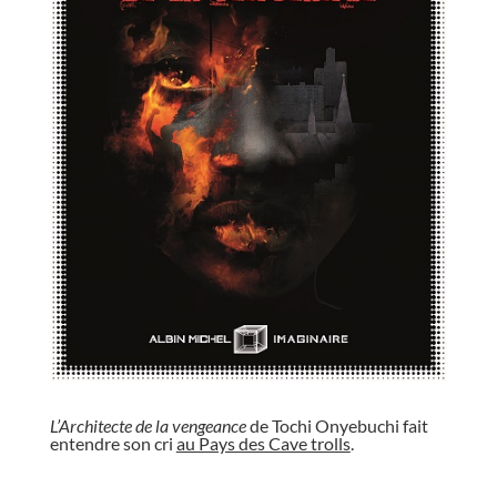
//
L’Architecte de la vengeance
de Tochi Onyebuchi fait
entendre son cri
au Pays des Cave trolls
.
//