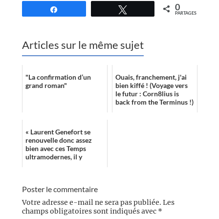
0
Partagez
Tweetez
PARTAGES
Articles sur le même sujet
"La confirmation d’un
Ouais, franchement, j'ai
grand roman"
bien kiffé ! (Voyage vers
le futur : Corn8lius is
back from the Terminus !)
« Laurent Genefort se
renouvelle donc assez
bien avec ces Temps
ultramodernes, il y
propose un
rétrofuturisme imparfait,
parfois naïf (cependant
Poster le commentaire
n’est...
Votre adresse e-mail ne sera pas publiée.
Les
champs obligatoires sont indiqués avec
*