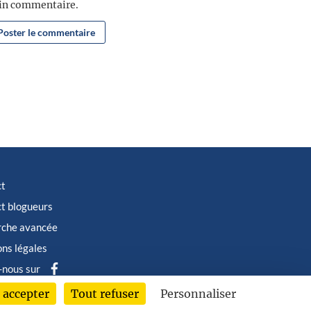
ain commentaire.
ct
t blogueurs
rche avancée
ns légales
-nous sur
 accepter
Tout refuser
Personnaliser
6 © Albin Michel Imaginaire - Tous droits réservés