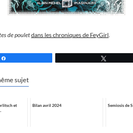
es de poulet
dans les chroniques de FeyGirl
.
Partagez
Tweetez
 même sujet
litsch et
Bilan avril 2024
Semiosis de 
.