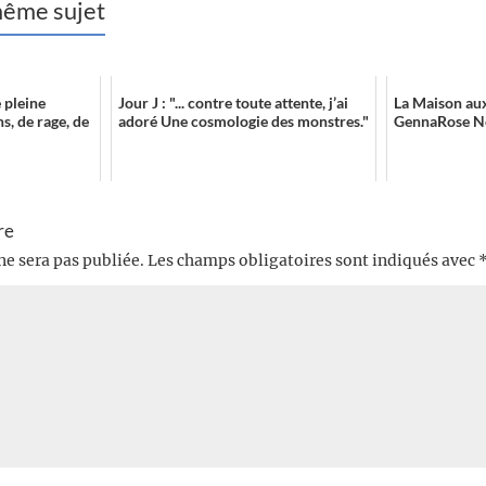
 même sujet
e pleine
Jour J : "... contre toute attente, j’ai
La Maison aux
s, de rage, de
adoré Une cosmologie des monstres."
GennaRose N
re
ne sera pas publiée.
Les champs obligatoires sont indiqués avec