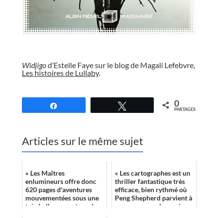
//
Widjigo
d’Estelle Faye sur le blog de Magali Lefebvre,
Les histoires de Lullaby
.
//
0
Partagez
Tweetez
PARTAGES
Articles sur le même sujet
« Les Maîtres
« Les cartographes est un
enlumineurs offre donc
thriller fantastique très
620 pages d'aventures
efficace, bien rythmé où
mouvementées sous une
Peng Shepherd parvient à
très belle couverture de
verser un peu de magie
Didier Graffet, dans un
dans le réel. »