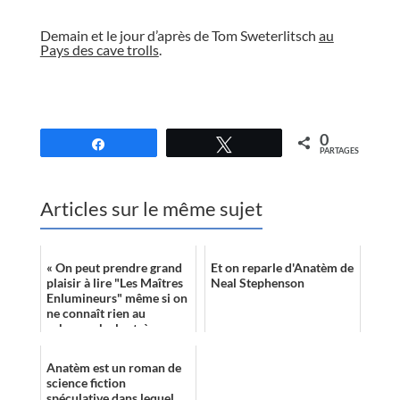
//
Demain et le jour d’après de Tom Sweterlitsch
au
Pays des cave trolls
.
//
0
Partagez
Tweetez
PARTAGES
Articles sur le même sujet
« On peut prendre grand
Et on reparle d'Anatèm de
plaisir à lire "Les Maîtres
Neal Stephenson
Enlumineurs" même si on
ne connaît rien au
cyberpunk ; les très
nombreuses qualités
propres du rom...
Anatèm est un roman de
science fiction
spéculative dans lequel