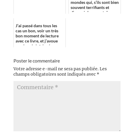
mondes qui, s’ils sont bien
souvent terrifiants et
d’une violence extrême,
n’en sont pas moins
magnifiqu...
J’ai passé dans tous les
cas un bon, voir un très
bon moment de lecture
avec ce livre, et j’avoue
que je suis intrigué
maintenant par savoir ce
que va...
Poster le commentaire
Votre adresse e-mail ne sera pas publiée.
Les
champs obligatoires sont indiqués avec
*