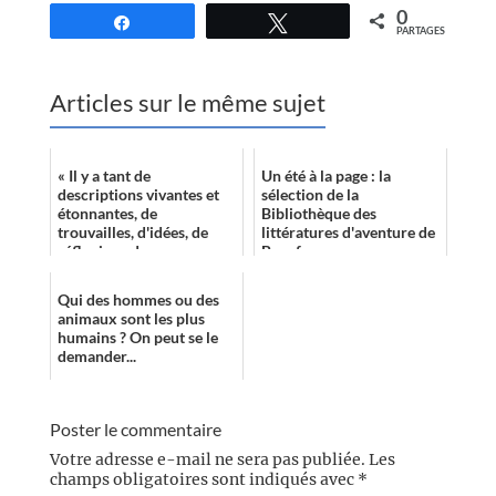
0
Partagez
Tweetez
PARTAGES
Articles sur le même sujet
« Il y a tant de
Un été à la page : la
descriptions vivantes et
sélection de la
étonnantes, de
Bibliothèque des
trouvailles, d'idées, de
littératures d'aventure de
réflexions dans ce roman
Beaufays
qu'il est impossible d'en
faire un inventai...
Qui des hommes ou des
animaux sont les plus
humains ? On peut se le
demander...
Poster le commentaire
Votre adresse e-mail ne sera pas publiée.
Les
champs obligatoires sont indiqués avec
*