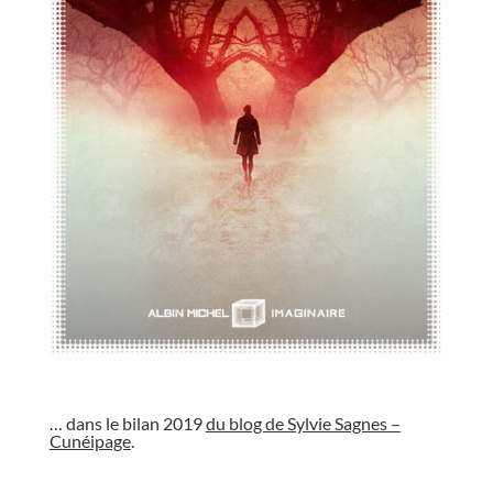
//
… dans le bilan 2019
du blog de Sylvie Sagnes –
Cunéipage
.
//