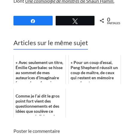
Dont
Une cosmologie de monstres
de Shaun Hamill.
//
0
Partagez
Tweetez
PARTAGES
Articles sur le même sujet
« Avec seulement un titre,
« Pour un coup d’essai,
Émilie Querbalec se hisse
Peng Shepherd réussit un
au sommet de mes
coup de maître, de ceux
auteurices d’imaginaire
qui restent en mémoire
francophone favoris. »
pour longtemps.
Paradoxal quand on parle
d’un monde qu...
Comme je l’ai dit le gros
point fort vient des
questionnements et des
idées que soulève ce
roman, mais j’ai aussi
trouvé très intéressant la
façon don...
Poster le commentaire