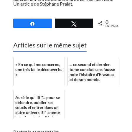
Un article de Stéphane Pralat.
//
0
Partagez
Tweetez
PARTAGES
Articles sur le même sujet
« En ce qui me concerne,
... ce second et dernier
une très belle découverte.
tome conclut sans fausse
»
note l'histoire d'Erasmas
et de son monde.
Aurélie qui lit "... pour se
détendre, oublier ses
soucis et entrer dans un
autre univers !!!" a tenté
la lecture de la cité de
L'orque de Sam J. Mill...
Poster le commentaire