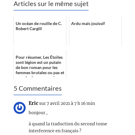
Articles sur le même sujet
Un océan de rouille de C.
Ardu mais jouissif
Robert Cargill
Pour résumer, Les Étoiles
sont légion est un putain
de bon roman pour les
femmes brutales ou pas et
pour les hommes qui
seront assez intelligents
5 Commentaires
pour...
Eric
sur 7 avril 2021 à 7 h 16 min
bonjour ,
à quand la traduction du second tome
interference en français ?