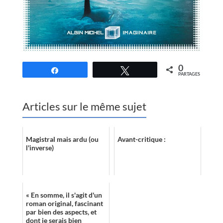
0
Partagez
Tweetez
PARTAGES
Articles sur le même sujet
Magistral mais ardu (ou
Avant-critique :
l'inverse)
« En somme, il s'agit d'un
roman original, fascinant
par bien des aspects, et
dont je serais bien