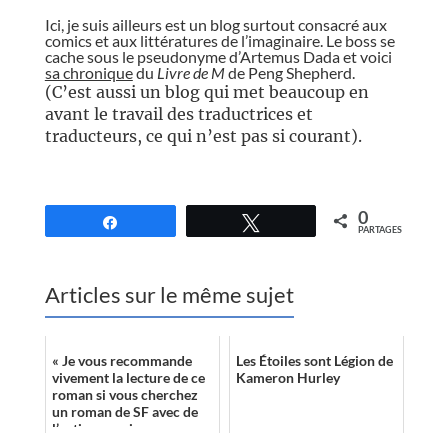
Ici, je suis ailleurs est un blog surtout consacré aux
comics et aux littératures de l’imaginaire. Le boss se
cache sous le pseudonyme d’Artemus Dada et voici
sa chronique
du
Livre de M
de Peng Shepherd
.
(C’est aussi un blog qui met beaucoup en
avant le travail des traductrices et
traducteurs, ce qui n’est pas si courant).
//
0
Partagez
Tweetez
PARTAGES
Articles sur le même sujet
« Je vous recommande
Les Étoiles sont Légion de
vivement la lecture de ce
Kameron Hurley
roman si vous cherchez
un roman de SF avec de
l’action, ou si vous vous
intéressez aux