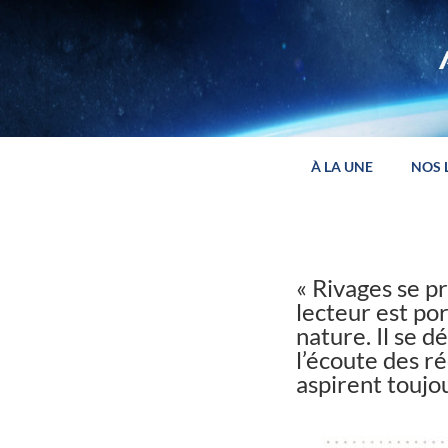
Panneau de gestion des cookies
À LA UNE
NOS 
« Rivages se pr
lecteur est por
nature. Il se d
l’écoute des ré
aspirent toujou