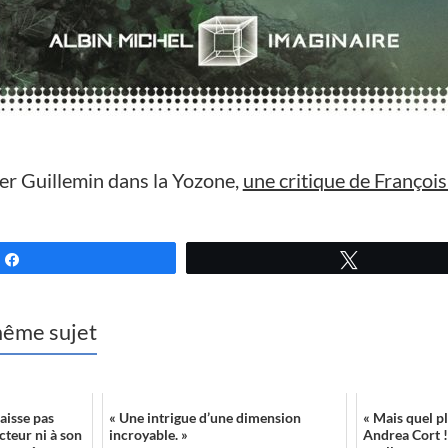
er Guillemin dans la Yozone,
une critique de Françoi
Partagez
Tweetez
 même sujet
laisse pas
« Une intrigue d’une dimension
« Mais quel pl
cteur ni à son
incroyable. »
Andrea Cort !