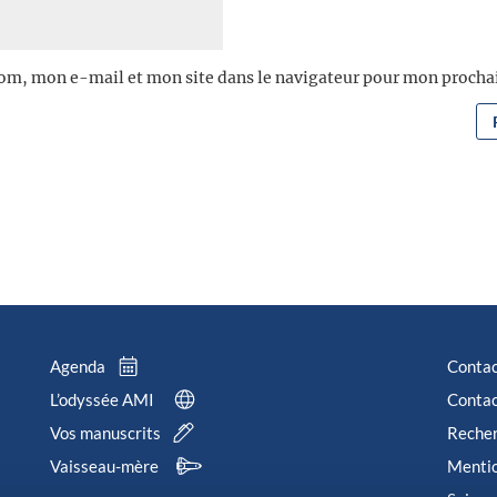
om, mon e-mail et mon site dans le navigateur pour mon proch
Agenda
Conta
L’odyssée AMI
Contac
Vos manuscrits
Reche
Vaisseau-mère
Mentio