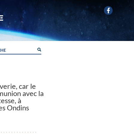
erie, car le
mmunion avec la
tesse, à
les Ondins