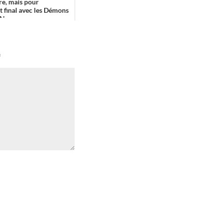
re, mais pour
t final avec les Démons
N...
*