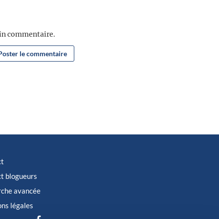
ain commentaire.
ct
t blogueurs
rche avancée
ns légales