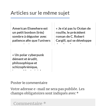
Articles sur le même sujet
American Elsewhere est
« Je n’ai pas lu Océan de
un petit bonbon (très)
rouille, le précédent
sombre à déguster avec
roman de C. Robert
patience afin que l’univers
Cargill, qui se développe
prenne toute son
dans le même univers.
ampleur. Je ressors un
Toutefois, je pense que la
peu triste d’...
lecture ...
« Un polar cyberpunk
dément et érudit,
philosophique et
schizophrénique,
incroyable et génial. »
Poster le commentaire
Votre adresse e-mail ne sera pas publiée.
Les
champs obligatoires sont indiqués avec
*