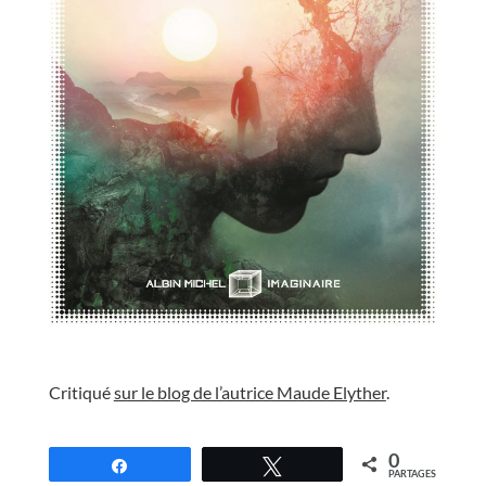
//
Critiqué
sur le blog de l’autrice Maude Elyther
.
//
0
Partagez
Tweetez
PARTAGES