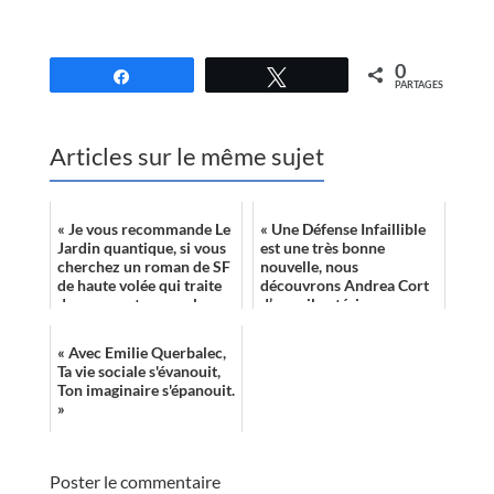
//
0
Partagez
Tweetez
PARTAGES
Articles sur le même sujet
« Je vous recommande Le
« Une Défense Infaillible
Jardin quantique, si vous
est une très bonne
cherchez un roman de SF
nouvelle, nous
de haute volée qui traite
découvrons Andrea Cort
de voyages temporels. »
d’un œil extérieur, un
agent froid d’une
efficience reptilienne. »
« Avec Emilie Querbalec,
Ta vie sociale s'évanouit,
Ton imaginaire s'épanouit.
»
Poster le commentaire