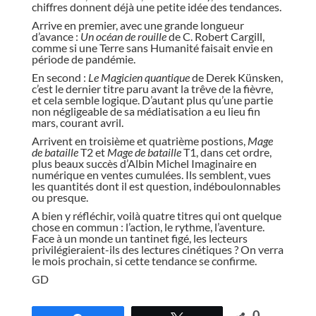
chiffres donnent déjà une petite idée des tendances.
Arrive en premier, avec une grande longueur
d’avance :
Un océan de rouille
de C. Robert Cargill,
comme si une Terre sans Humanité faisait envie en
période de pandémie.
En second :
Le Magicien quantique
de Derek Künsken,
c’est le dernier titre paru avant la trêve de la fièvre,
et cela semble logique. D’autant plus qu’une partie
non négligeable de sa médiatisation a eu lieu fin
mars, courant avril.
Arrivent en troisième et quatrième postions,
Mage
de bataille
T2 et
Mage de bataille
T1, dans cet ordre,
plus beaux succès d’Albin Michel Imaginaire en
numérique en ventes cumulées. Ils semblent, vues
les quantités dont il est question, indéboulonnables
ou presque.
A bien y réfléchir, voilà quatre titres qui ont quelque
chose en commun : l’action, le rythme, l’aventure.
Face à un monde un tantinet figé, les lecteurs
privilégieraient-ils des lectures cinétiques ? On verra
le mois prochain, si cette tendance se confirme.
GD
0