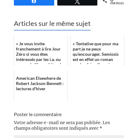
Partagez
Tweetez
PARTAGES
Articles sur le même sujet
« Je vous invite
« Tentative que pour ma
franchement à lire Jour
part je ne peux
Zéro si vous êtes
qu’encourager. Semiosis
intéressés par les i.a. ou
est en effet un roman
encore le libre arbitre des
reader-friendly, puisque
entités pensantes, mais
s’y plonger revient
aussi si vou...
exactement à la mêm...
American Elsewhere de
Robert Jackson Bennett :
lectures d'hiver
Poster le commentaire
Votre adresse e-mail ne sera pas publiée.
Les
champs obligatoires sont indiqués avec
*