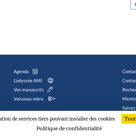
Agenda
Conta
L’odyssée AMI
Contac
Vos manuscrits
Reche
Vaisseau-mère
Mentio
Suivez
Tout
sation de services tiers pouvant installer des cookies
202
Politique de confidentialité