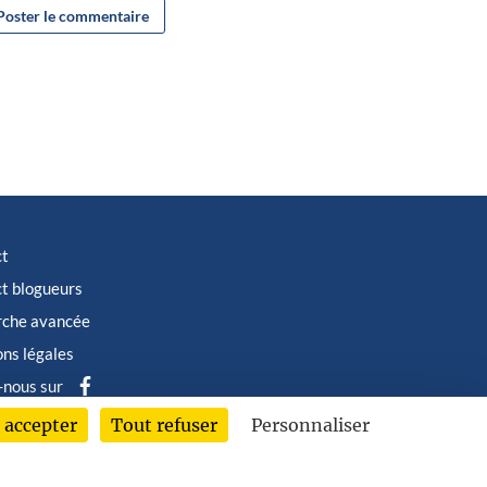
ct
t blogueurs
rche avancée
ns légales
-nous sur
 accepter
Tout refuser
Personnaliser
6 © Albin Michel Imaginaire - Tous droits réservés