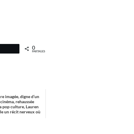
0
PARTAGES
ure imagée, digne d’un
e cinéma, rehaussée
la pop culture, Lauren
e un récit nerveux où