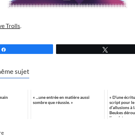
e Trolls
.
Partagez
Tweetez
 même sujet
main
« ...une entrée en matière aussi
« D’une écrit
sombre que réussie. »
script pour l
d’allusions à 
Beukes déroul
l’on s’at...
re