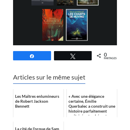
0
Partagez
Tweetez
PARTAGES
Articles sur le même sujet
Les Maîtres enlumineurs
« Avec une élégance
de Robert Jackson
certaine, Émilie
Bennett
Querbalec a construit une
histoire parfaitement
maîtrisée et cohérente
dont la petite musique
vous poursuit de fa...
La cité de l'orque de Sam