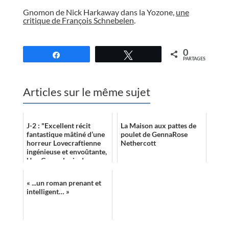
//
Gnomon de Nick Harkaway dans la Yozone,
une
critique de François Schnebelen
.
//
0
Partagez
Tweetez
PARTAGES
Articles sur le même sujet
J-2 : "Excellent récit
La Maison aux pattes de
fantastique mâtiné d’une
poulet de GennaRose
horreur Lovecraftienne
Nethercott
ingénieuse et envoûtante,
Une Cosmologie de
monstres comprend
qu’une grande his...
« ...un roman prenant et
intelligent… »