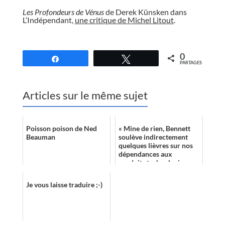
Les Profondeurs de Vénus
de Derek Künsken dans
L’Indépendant,
une critique de Michel Litout
.
//
0
Partagez
Tweetez
PARTAGES
Articles sur le même sujet
Poisson poison de Ned
« Mine de rien, Bennett
Beauman
soulève indirectement
quelques lièvres sur nos
dépendances aux
produits technologiques
et les pratiques
langagières qu’ils gén...
Je vous laisse traduire ;-)