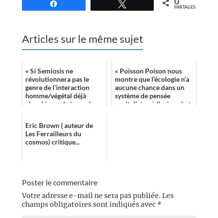
0
Partagez
Tweetez
PARTAGES
Articles sur le même sujet
« Si Semiosis ne
« Poisson Poison nous
révolutionnera pas le
montre que l’écologie n’a
genre de l’interaction
aucune chance dans un
homme/végétal déjà
système de pensée
abordé avec brio par les
capitaliste où l’enjeu n’est
quatre tomes du
jamais le bien-commun
Programme conscience
mais le pro...
Eric Brown ( auteur de
de Fran...
Les Ferrailleurs du
cosmos) critique...
Poster le commentaire
Votre adresse e-mail ne sera pas publiée.
Les
champs obligatoires sont indiqués avec
*